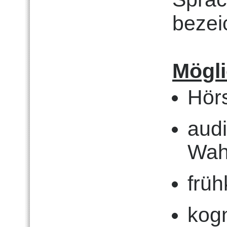
bezei
Mögl
Hör
audi
Wah
früh
kogn