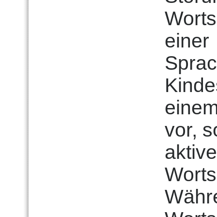
Wortsc
einer
Sprac
Kindes
einem
vor, 
aktiv
Worts
Währe