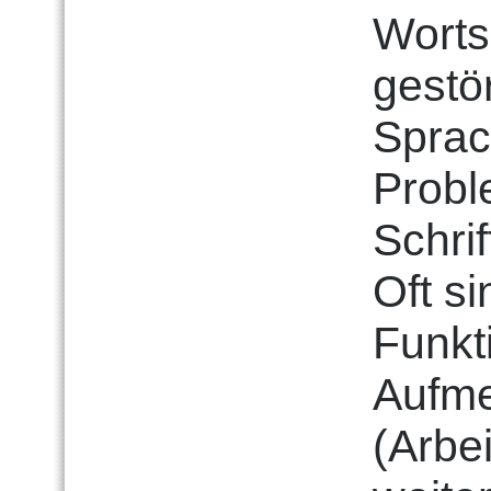
Worts
gestö
Sprac
Probl
Schri
Oft s
Funkt
Aufme
(Arbe