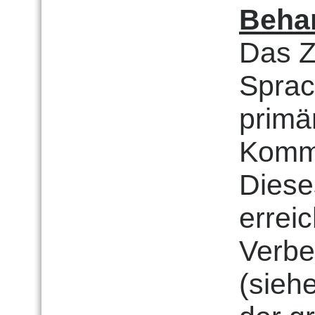
Beha
Das Z
Sprac
primä
Kommu
Diese
erreic
Verbe
(sieh