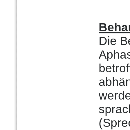
Beha
Die B
Aphas
betro
abhän
werde
sprac
(Spre