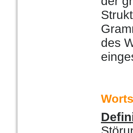
der g
Struk
Gramm
des W
einge
Worts
Defin
Störu