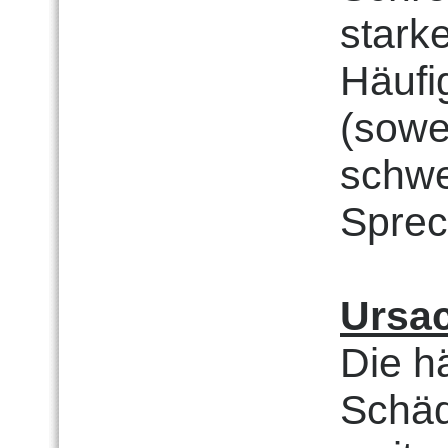
stark
Häufig
(sowe
schwe
Sprec
Ursa
Die h
Schäd