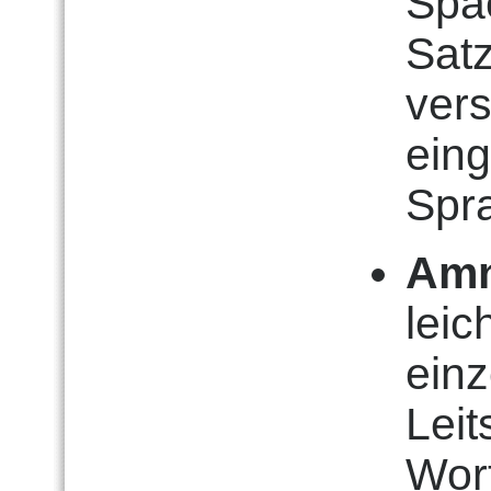
Spac
Sat
vers
ein
Spr
Amn
leic
ein
Lei
Wor