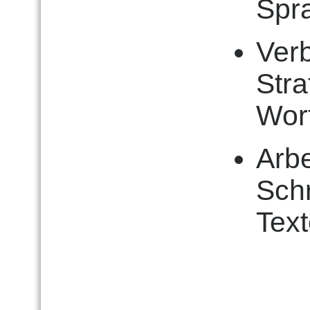
Spr
Ver
Str
Wor
Arb
Sch
Tex