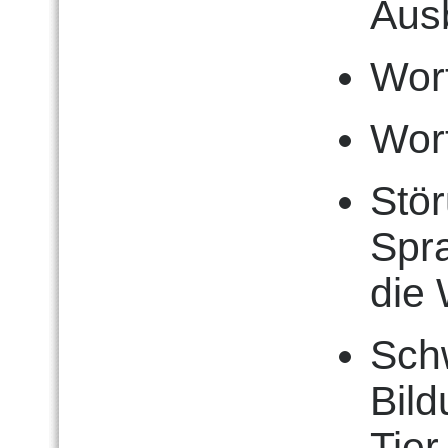
Aus
Wor
Wor
Stö
Spra
die
Schw
Bild
Tier