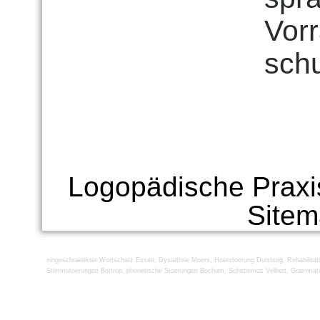
Vorr
sch
Logopädische Praxi
Site
eingeschraenkter Wortschatz Essen
,
Dysarthrie Moers
,
Hoerstoerung Duisburg
,
Rehabilita
Stimmstoerungen Bottrop
,
phonetische Stoerungen Bochum
,
Schetismus Velbert
,
Grammati