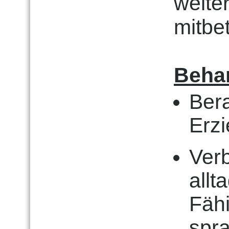
weite
mitbet
Beha
Bera
Erz
Ver
all
Fähi
spra