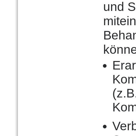
und S
mitei
Beha
könne
Erar
Kom
(z.B
Kom
Ver