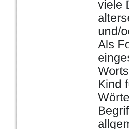
viele
alter
und/o
Als F
einge
Worts
Kind 
Wörte
Begrif
allge