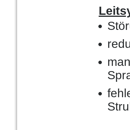
Leit
Stö
redu
man
Spr
fehl
Stru