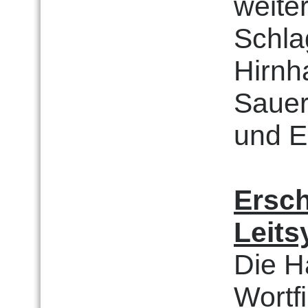
weite
Schlag
Hirnh
Sauer
und E
Ersc
Leit
Die H
Wortf