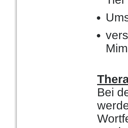
Ums
vers
Mim
Thera
Bei d
werde
Wortfe