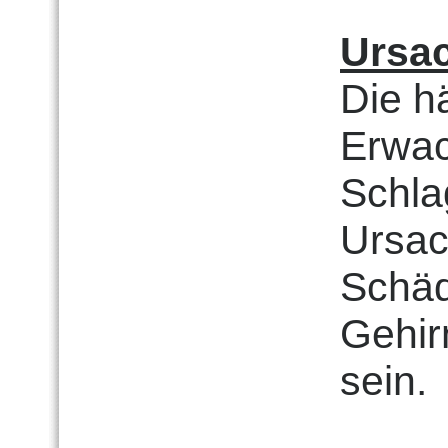
Ursa
Die h
Erwac
Schla
Ursac
Schäd
Gehir
sein.