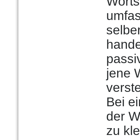
Worts
umfas
selbe
hande
passi
jene 
verste
Bei ei
der W
zu kl