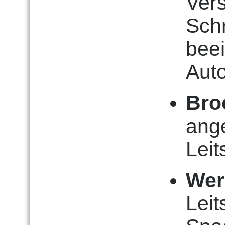
Ver
Sch
beei
Aut
Bro
ang
Leit
Wer
Lei