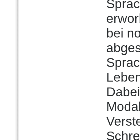
Sprac
erwor
bei n
abges
Sprac
Leben
Dabei
Modal
Verst
Schre