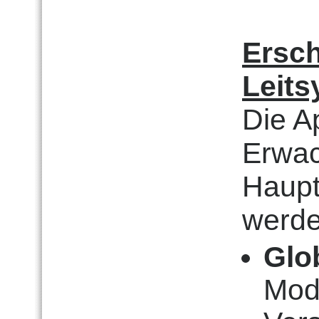
Ersc
Leit
Die A
Erwac
Haupt
werde
Glo
Moda