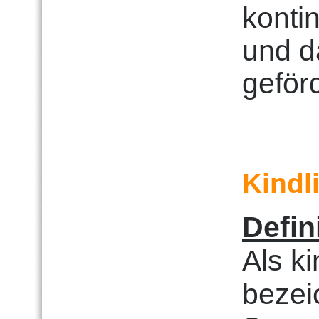
kontin
und d
geförd
Kindl
Defin
Als k
bezei