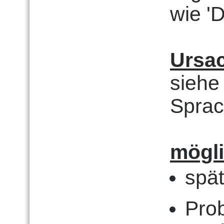
wie '
Ursa
siehe
Sprac
mögl
spä
Pro