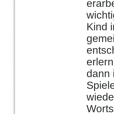
erarb
wichti
Kind i
gemei
entsc
erler
dann 
Spiel
wiede
Worts