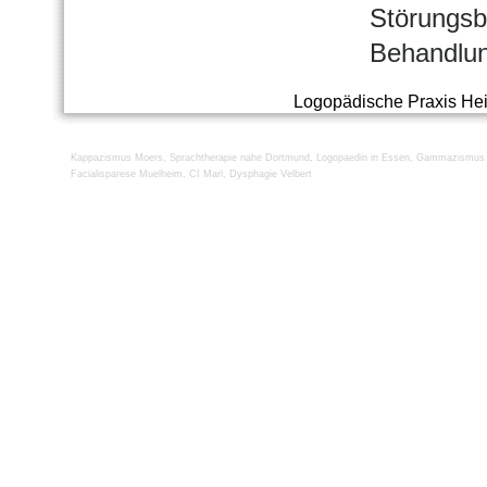
Störungsb
Behandlun
Logopädische Praxis He
Kappazismus Moers
,
Sprachtherapie nahe Dortmund
,
Logopaedin in Essen
,
Gammazismus 
Facialisparese Muelheim
,
CI Marl
,
Dysphagie Velbert