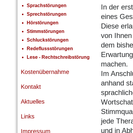
In der er
Sprachstörungen
Sprechstörungen
eines Ges
Hörstörungen
Diese erla
Stimmstörungen
von Ihnen
Schluckstörungen
dem bishe
Redeflussstörungen
Erwartung
Lese - Rechtschreibstörung
machen.
Kostenübernahme
Im Anschlu
anhand sta
Kontakt
sprachlic
Wortschat
Aktuelles
Stimmqual
Links
jede Thera
und in Abh
Impressum