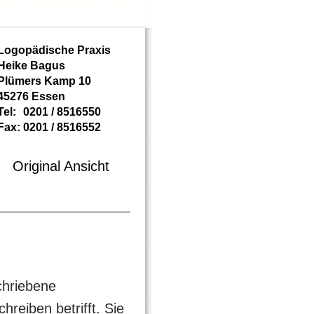
Logopädische Praxis
Heike Bagus
Plümers Kamp 10
45276 Essen
Tel:
0201 / 8516550
Fax:
0201 / 8516552
Original Ansicht
chriebene
hreiben betrifft. Sie