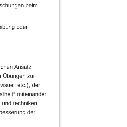
uschungen beim
eibung oder
lichen Ansatz
n Übungen zur
suell etc.), der
theit“ miteinander
 und techniken
rbesserung der