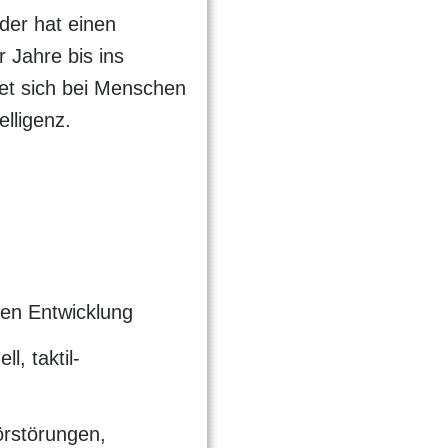
oder hat einen
 Jahre bis ins
et sich bei Menschen
elligenz.
hen Entwicklung
l, taktil-
örstörungen,