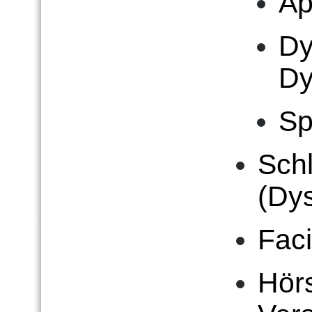
Ap
Dy
Dy
Sp
Sch
(Dy
Faci
Hör