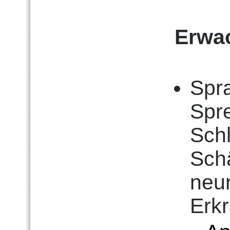
Erwa
Spr
Spr
Schl
Sch
neu
Erk