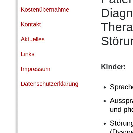
Kostenübernahme
Diagn
Thera
Kontakt
Störu
Aktuelles
Links
Kinder:
Impressum
Datenschutzerklärung
Sprach
Ausspra
und ph
Störun
(Dysgr