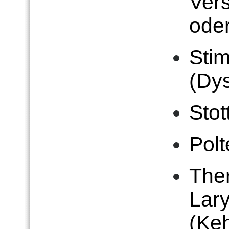
Ver
oder
Sti
(Dy
Stot
Polt
The
Lar
(Keh