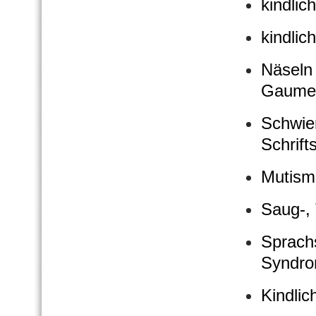
kindlic
kindlic
Näseln 
Gaumen
Schwie
Schrift
Mutism
Saug-, 
Sprach
Syndro
Kindlic