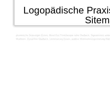
Logopädische Praxi
Site
phonetische Stoerungen Essen
,
Mund Ess Trinktherapie nahe Gladbeck
,
Sigmatismus adden
Muelheim
,
Dysarthrie Gladbeck
,
Lernstoerung Essen
,
auditive Wahrnehmungsstoerung Hatt