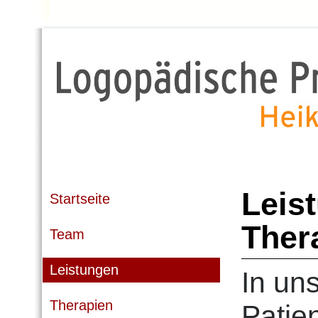
Leis
Startseite
Ther
Team
Leistungen
In uns
Therapien
Patie