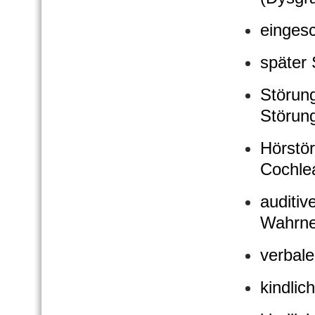
einges
später 
Störun
Störun
Hörstö
Cochlea
auditiv
Wahrn
verbale
kindlic