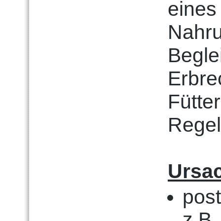
eine
Nahru
Begle
Erbre
Fütter
Regel
Ursa
pos
z.B.