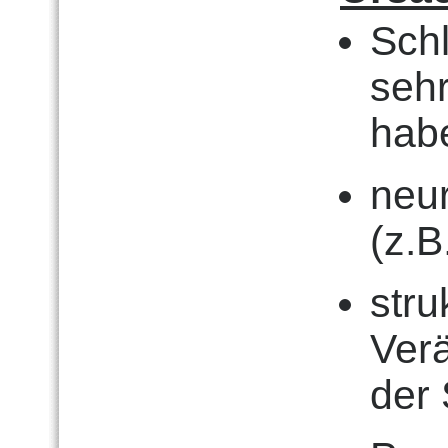
Sch
seh
habe
neu
(z.B
stru
Ver
der 