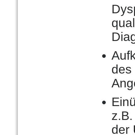
Dysp
qual
Diag
Auf
des 
Ang
Einü
z.B.
der