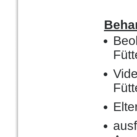
Behan
Beo
Fütt
Vid
Fütt
Elte
ausf