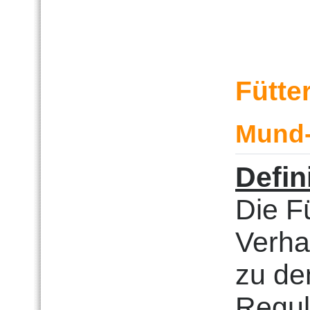
Fütte
Mund-
Defin
Die Fü
Verha
zu de
Regul