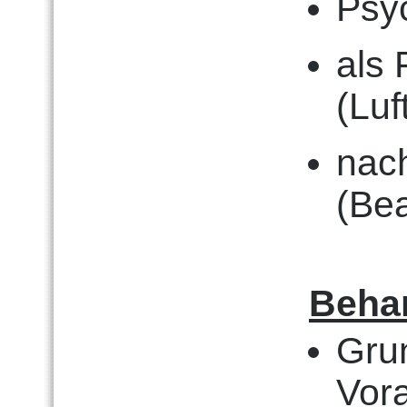
Psy
als 
(Luf
nach
(Be
Beha
Gru
Vor