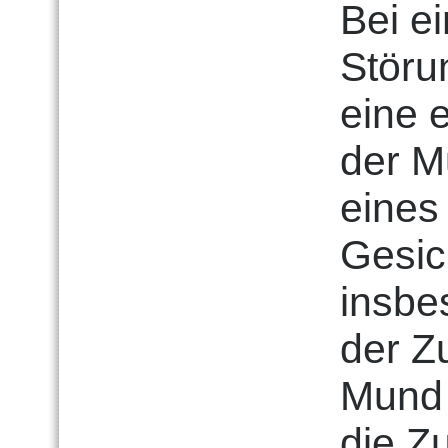
Bei e
Störu
eine 
der M
eines
Gesic
insbe
der Z
Mund 
die Z