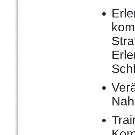
Erle
kom
Stra
Erle
Sch
Ver
Nah
Trai
Kom