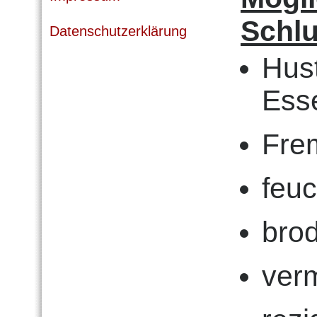
Schl
Datenschutzerklärung
Hus
Ess
Fre
feuc
bro
verm