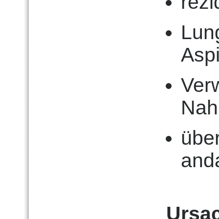
rezi
Lun
Asp
Ver
Nah
über
and
Ursa