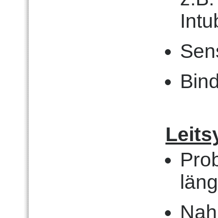
Intu
Sens
Bin
Leits
Prob
läng
Nah