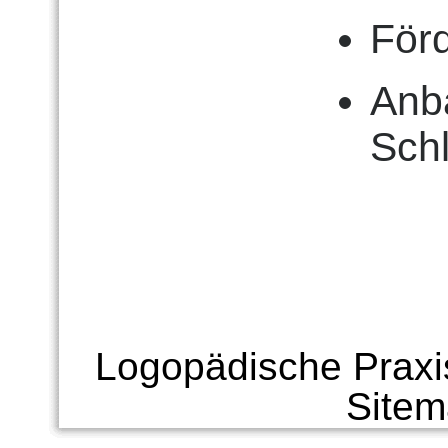
För
Anb
Sch
Logopädische Praxi
Site