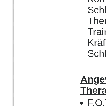
Schl
The
Trai
Kräf
Sch
Ange
Thera
F.O.