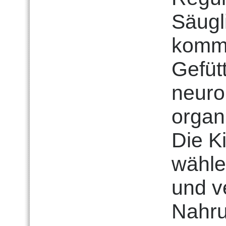
Säugl
kommt
Gefüt
neuro
organ
Die K
wähle
und v
Nahru