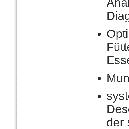
Ana
Diag
Opt
Fütt
Esse
Mun
sys
Dese
der 