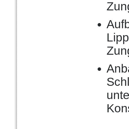
Zun
Aufb
Lip
Zun
Anb
Sch
unte
Kon