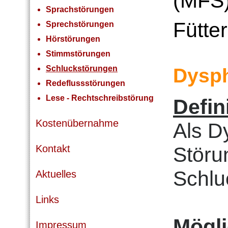
(MFS
Sprachstörungen
Fütte
Sprechstörungen
Hörstörungen
Stimmstörungen
Schluckstörungen
Dysph
Redeflussstörungen
Lese - Rechtschreibstörung
Defin
Kostenübernahme
Als D
Störu
Kontakt
Schlu
Aktuelles
Links
Mögl
Impressum