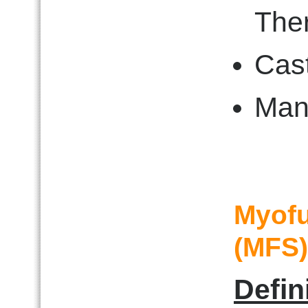
The
Cast
Man
Myofu
(MFS)
Defin