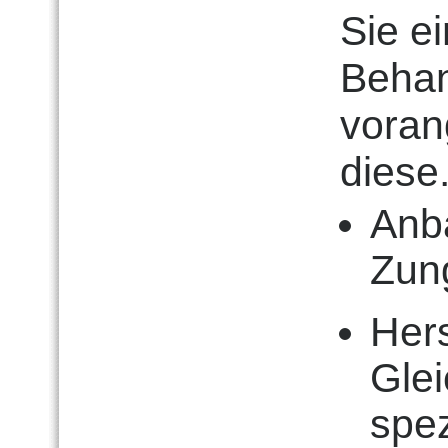
Sie e
Behan
vorang
diese
Anb
Zun
Hers
Gle
spez