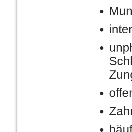
Mun
int
unp
Sch
Zun
offe
Zahn
häuf