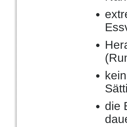
ext
Ess
Her
(Ru
kei
Sätt
die 
daue