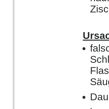
Zisc
Ursa
fals
Sch
Fla
Säu
Dau