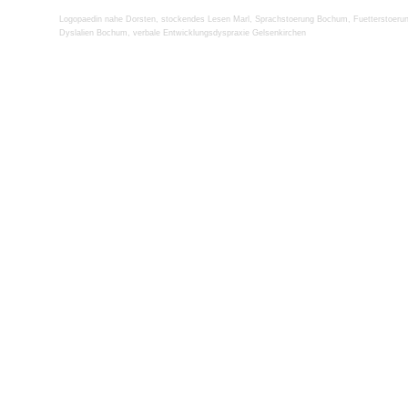
Logopaedin nahe Dorsten
,
stockendes Lesen Marl
,
Sprachstoerung Bochum
,
Fuetterstoeru
Dyslalien Bochum
,
verbale Entwicklungsdyspraxie Gelsenkirchen