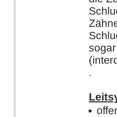
Schlu
Zähne
Schluc
sogar
(inte
.
Leits
off