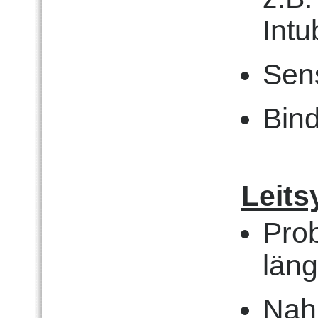
Intu
Sens
Bin
Leits
Prob
läng
Nah