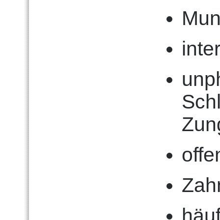
Mun
int
unp
Sch
Zun
offe
Zahn
häuf