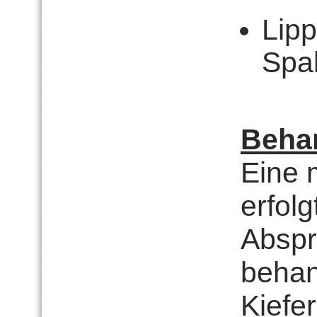
Lip
Spa
Beha
Eine 
erfol
Abspr
beha
Kiefe