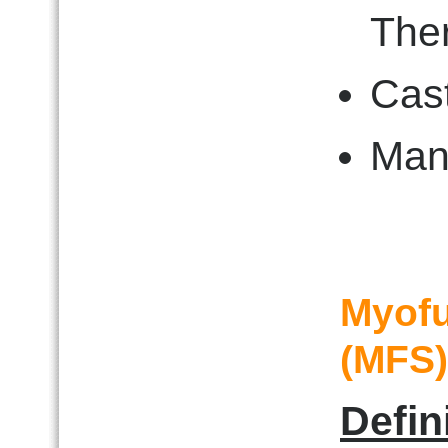
The
Cast
Man
Myofu
(MFS)
Defin