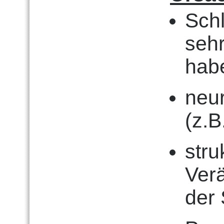
Sch
seh
habe
neu
(z.B
stru
Ver
der 