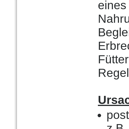
eine
Nahru
Begle
Erbre
Fütter
Regel
Ursa
pos
z.B.