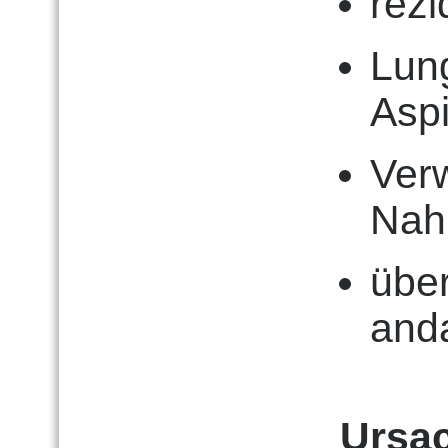
rezi
Lun
Asp
Ver
Nah
über
and
Ursa