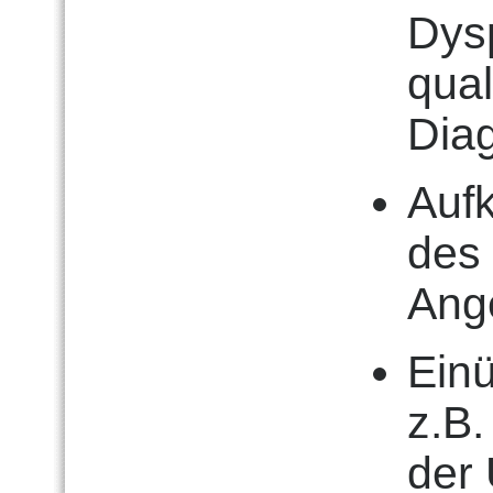
Dysp
qual
Diag
Auf
des 
Ang
Einü
z.B.
der