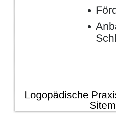
För
Anb
Sch
Logopädische Praxi
Site