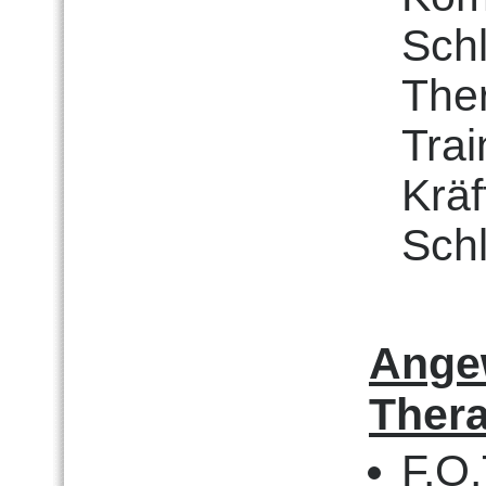
Schl
The
Trai
Kräf
Sch
Ange
Thera
F.O.