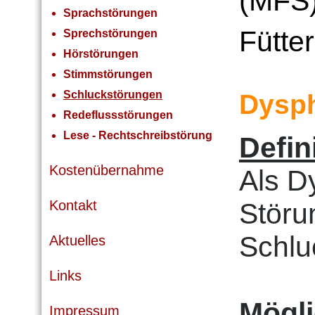
(MFS
Sprachstörungen
Fütte
Sprechstörungen
Hörstörungen
Stimmstörungen
Schluckstörungen
Dysph
Redeflussstörungen
Lese - Rechtschreibstörung
Defin
Kostenübernahme
Als D
Störu
Kontakt
Schlu
Aktuelles
Links
Mögl
Impressum