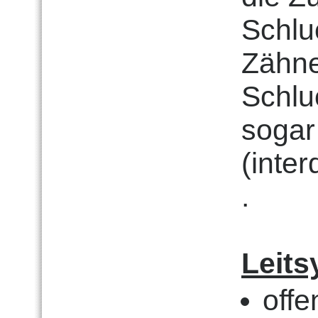
Schlu
Zähne
Schluc
sogar
(inte
.
Leits
off