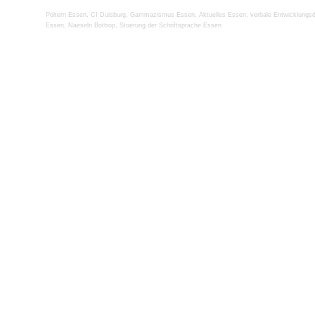
Poltern Essen
,
CI Duisburg
,
Gammazismus Essen
,
Aktuelles Essen
,
verbale Entwicklungs
Essen
,
Naeseln Bottrop
,
Stoerung der Schriftsprache Essen