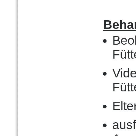
Behan
Beo
Fütt
Vid
Fütt
Elte
ausf