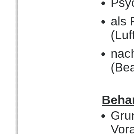
Psy
als 
(Luf
nach
(Be
Beha
Gru
Vor