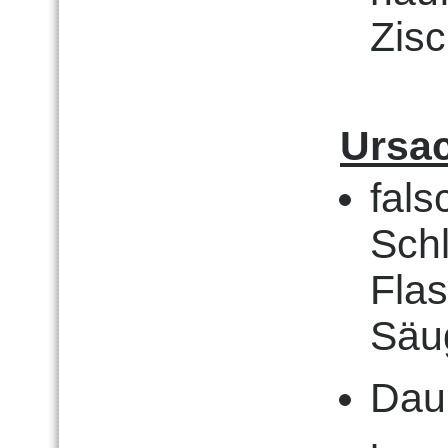
Zisc
Ursa
fals
Sch
Fla
Säu
Dau