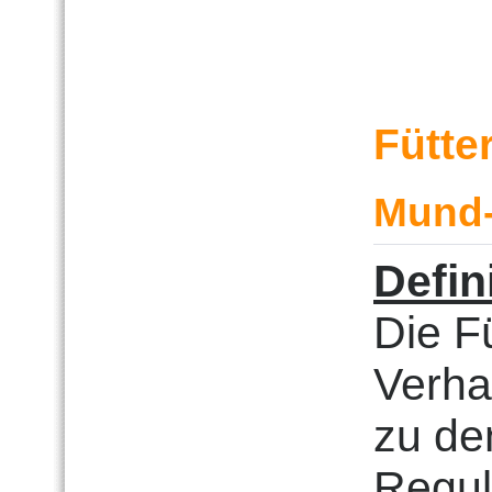
Fütte
Mund-
Defin
Die Fü
Verha
zu de
Regul