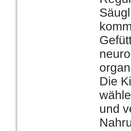
Säugl
kommt
Gefüt
neuro
organ
Die K
wähle
und v
Nahru