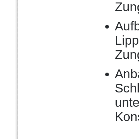
Zun
Aufb
Lip
Zun
Anb
Sch
unte
Kon