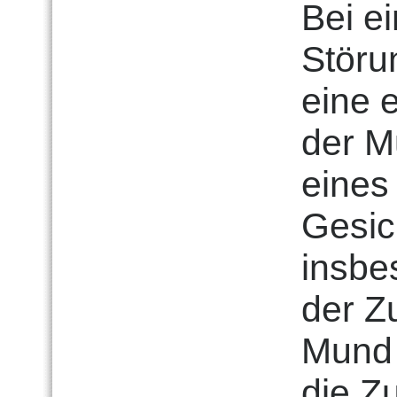
Bei e
Störu
eine 
der M
eines
Gesic
insbe
der Z
Mund 
die Z