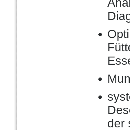
Ana
Diag
Opt
Fütt
Esse
Mun
sys
Dese
der 