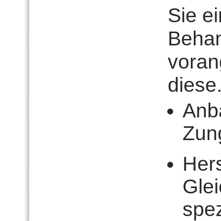
Sie e
Behan
vorang
diese
Anb
Zun
Hers
Gle
spez