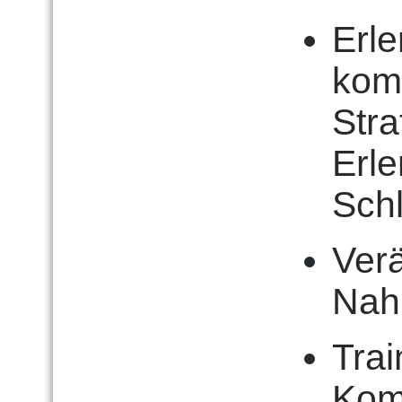
Erle
kom
Stra
Erle
Sch
Ver
Nah
Trai
Kom