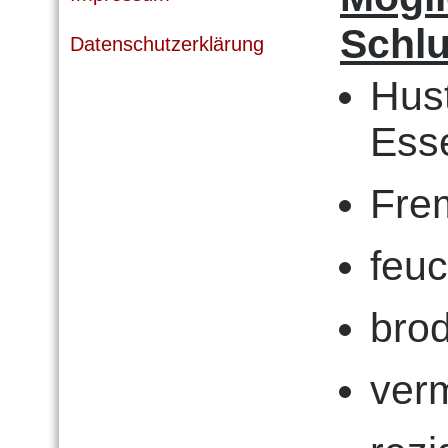
Schl
Datenschutzerklärung
Hus
Ess
Fre
feuc
bro
verm