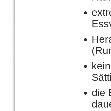
ext
Ess
Her
(Ru
kei
Sätt
die 
daue