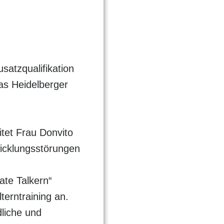
satzqualifikation
das Heidelberger
tet Frau Donvito
icklungsstörungen
ate Talkern“
lterntraining an.
dliche und