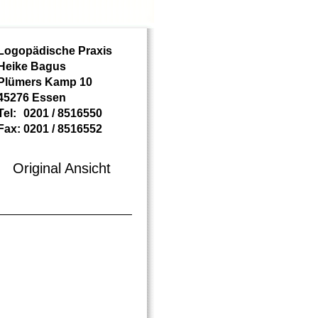
Logopädische Praxis
Heike Bagus
Plümers Kamp 10
45276 Essen
Tel:
0201 / 8516550
Fax:
0201 / 8516552
Original Ansicht