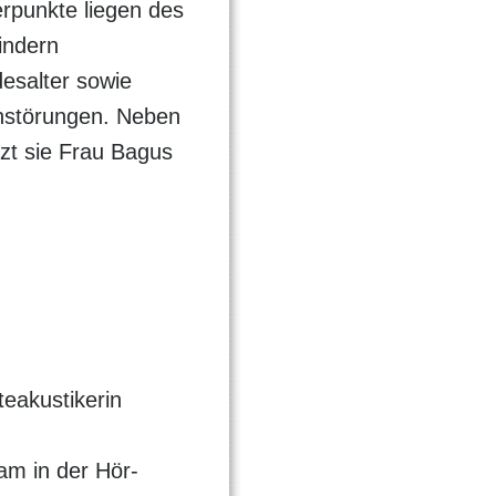
punkte liegen des
indern
esalter sowie
hstörungen. Neben
zt sie Frau Bagus
eakustikerin
am in der Hör-